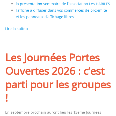
la présentation sommaire de l’association Les HABILES
l’affiche à diffuser dans vos commerces de proximité
et les panneaux d’affichage libres
Les
Lire la suite »
Journées
Portes
Ouvertes
Les Journées Portes
:
« les
Ouvertes 2026 : c’est
communs »
en
parti pour les groupes
septembre
2026
!
En septembre prochain auront lieu les 13ème Journées