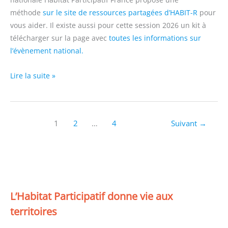
méthode
sur le site de ressources partagées d’HABIT-R
pour
vous aider. Il existe aussi pour cette session 2026 un kit à
télécharger sur la page avec
toutes les informations sur
l’évènement national.
Les
Lire la suite »
Journées
Portes
Ouvertes
1
2
…
4
Suivant
→
2026
:
c’est
parti
pour
les
L’Habitat Participatif donne vie aux
groupes
territoires
!