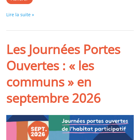
Bourse
Lire la suite »
aux
projets
du
Les Journées Portes
12
octobre
Ouvertes : « les
2026
:
communs » en
je
prends
un
septembre 2026
stand
!