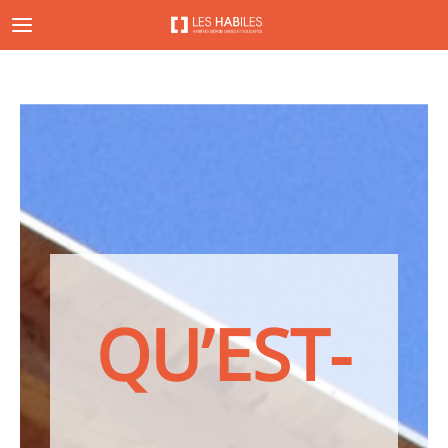
Aller
au
contenu
QU’EST-