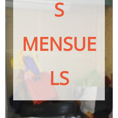
S
MENSUE
LS