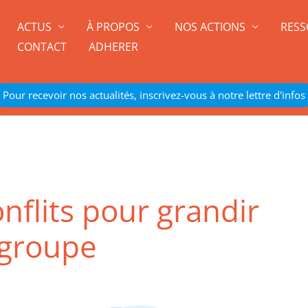
ACTUS
À PROPOS
NOS ACTIONS
RESS
CONTACT
ADHERER
Pour recevoir nos actualités, inscrivez-vous à notre lettre d'infos
nflits pour grandir
 groupe