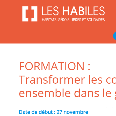
Aller
au
contenu
FORMATION :
Transformer les co
ensemble dans le
Date de début :
27 novembre