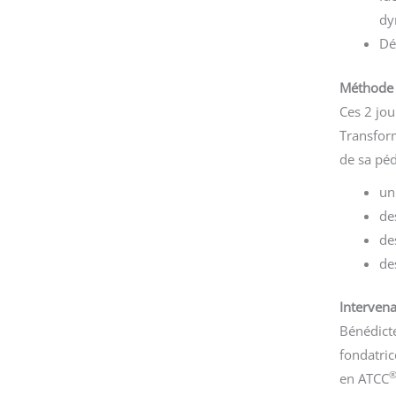
dy
Dé
Méthode 
Ces 2 jou
Transform
de sa péd
un
de
de
de
Intervena
Bénédicte
fondatric
en ATCC