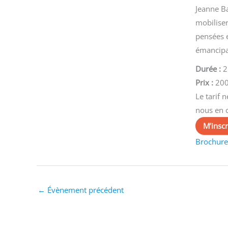
Jeanne B
mobilise
pensées e
émancipat
Durée :
2
Prix :
200
Le tarif 
nous en c
M’inscr
Brochure
←
Évènement précédent