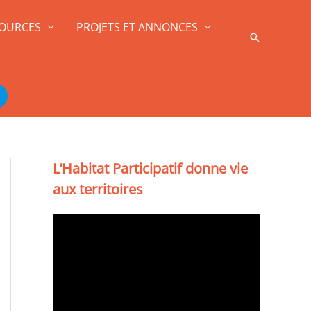
OURCES
PROJETS ET ANNONCES
Recherche
L’Habitat Participatif donne vie
aux territoires