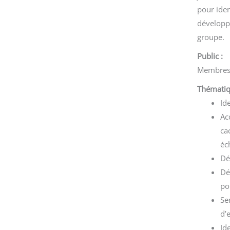
pour iden
développe
groupe.
Public :
Membres 
Thématiq
Id
Ac
ca
éc
Dé
Dé
po
Se
d’
Id