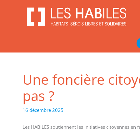
Aller
au
contenu
Une foncière cito
pas ?
16 décembre 2025
Les HABILES soutiennent les initiatives citoyennes en f