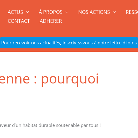
ACTUS
À PROPOS
NOS ACTIONS
RESS
CONTACT
ADHERER
Pour recevoir nos actualités, inscrivez-vous à notre lettre d'infos
yenne : pourquoi
aveur d’un habitat durable soutenable par tous !