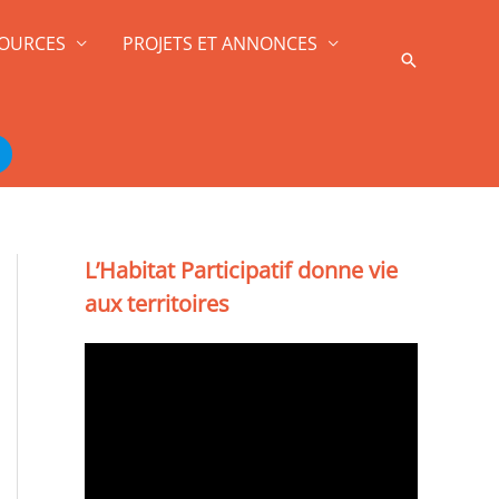
OURCES
PROJETS ET ANNONCES
Recherche
L’Habitat Participatif donne vie
aux territoires