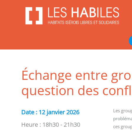
Aller
au
contenu
Échange entre grou
question des confl
Les group
Date :
12 janvier 2026
probléma
Heure :
18h30 - 21h30
ces group