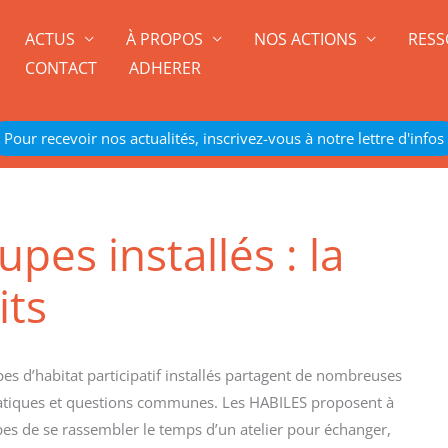
ACTUS
À PROPOS
NOS ACTIONS
RESS
CONTACT
ADHERER
Pour recevoir nos actualités, inscrivez-vous à notre lettre d'infos
pes installés : la
its
es d’habitat participatif installés partagent de nombreuses
tiques et questions communes. Les HABILES proposent à
es de se rassembler le temps d’un atelier pour échanger,