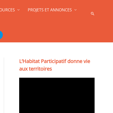
OURCES
PROJETS ET ANNONCES
Recherche
L’Habitat Participatif donne vie
aux territoires