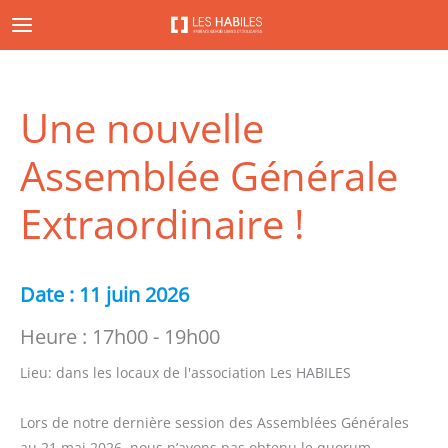
Aller
au
contenu
Une nouvelle
Assemblée Générale
Extraordinaire !
Date :
11 juin 2026
Heure :
17h00 - 19h00
Lieu:
dans les locaux de l'association Les HABILES
Lors de notre dernière session des Assemblées Générales
au 21 mai 2026, nous n’avons pas obtenu le quorum